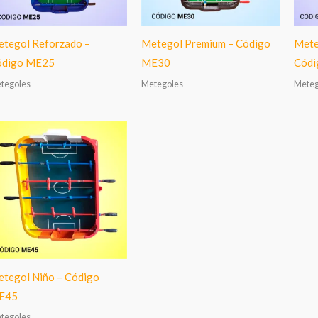
tegol Reforzado –
Metegol Premium – Código
Mete
ódigo ME25
ME30
Códi
tegoles
Metegoles
Meteg
tegol Niño – Código
E45
tegoles