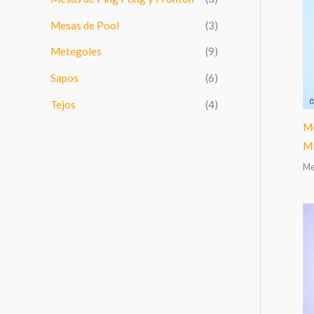
:
Mesas de Pool
(3)
Metegoles
(9)
Sapos
(6)
Tejos
(4)
Me
M
Me