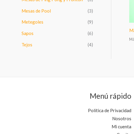
:
Mesas de Pool
(3)
Metegoles
(9)
Má
Sapos
(6)
Má
Tejos
(4)
Menú rápido
Política de Privacidad
Nosotros
Mi cuenta