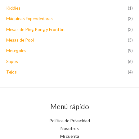
p
Kiddies
(1)
o
Máquinas Expendedoras
(3)
r
Mesas de Ping Pong y Frontón
(3)
:
Mesas de Pool
(3)
Metegoles
(9)
Sapos
(6)
Tejos
(4)
Menú rápido
Política de Privacidad
Nosotros
Mi cuenta