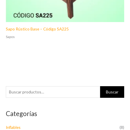
Sapo Rústico Base – Código SA225
Sapos
B
Buscar
u
s
Categorías
c
a
Inflables
(8)
r